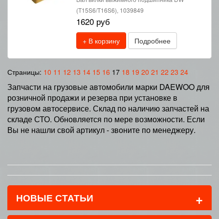
(T15S6/T16S6), 1039849
1620 руб
+ В корзину
Подробнее
Страницы:
10
11
12
13
14
15
16
17
18
19
20
21
22
23
24
Запчасти на грузовые автомобили марки DAEWOO для
розничной продажи и резерва при установке в
грузовом автосервисе. Склад по наличию запчастей на
складе СТО. Обновляется по мере возможности. Если
Вы не нашли свой артикул - звоните по менеджеру.
+
НОВЫЕ СТАТЬИ