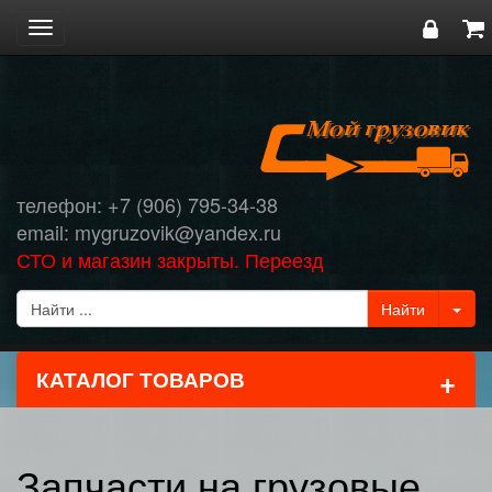
Toggle
navigation
телефон: +7 (906) 795-34-38
email: mygruzovik@yandex.ru
СТО и магазин закрыты. Переезд
+
КАТАЛОГ ТОВАРОВ
Запчасти на грузовые