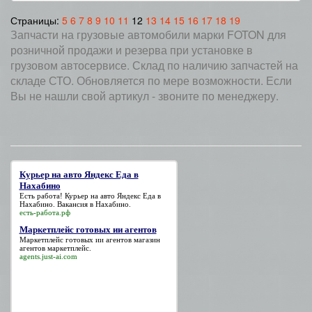
Страницы:
5
6
7
8
9
10
11
12
13
14
15
16
17
18
19
Запчасти на грузовые автомобили марки FOTON для
розничной продажи и резерва при установке в
грузовом автосервисе. Склад по наличию запчастей на
складе СТО. Обновляется по мере возможности. Если
Вы не нашли свой артикул - звоните по менеджеру.
Курьер на авто Яндекс Еда в
Нахабино
Есть работа!
Курьер на авто Яндекс Еда в
Нахабино
. Вакансия в Нахабино.
есть-работа.рф
Маркетплейс готовых ии агентов
Маркетплейс готовых ии агентов
магазин
агентов маркетплейс.
agents.just-ai.com