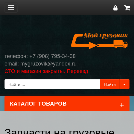
Toggle
navigation
телефон: +7 (906) 795-34-38
email: mygruzovik@yandex.ru
СТО и магазин закрыты. Переезд
+
КАТАЛОГ ТОВАРОВ
Запчасти на грузовые